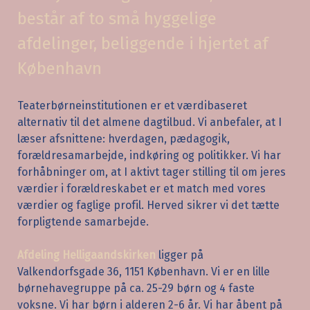
består af to små hyggelige
afdelinger, beliggende i hjertet af
København
Teaterbørneinstitutionen er et værdibaseret
alternativ til det almene dagtilbud. Vi anbefaler, at I
læser afsnittene: hverdagen, pædagogik,
forældresamarbejde, indkøring og politikker. Vi har
forhåbninger om, at I aktivt tager stilling til om jeres
værdier i forældreskabet er et match med vores
værdier og faglige profil. Herved sikrer vi det tætte
forpligtende samarbejde.
Afdeling Helligaandskirken
ligger på
Valkendorfsgade 36, 1151 København. Vi er en lille
børnehavegruppe på ca. 25-29 børn og 4 faste
voksne. Vi har børn i alderen 2-6 år. Vi har åbent på