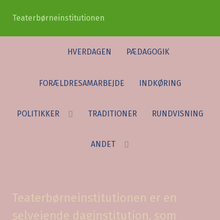
Teaterbørneinstitutionen
HVERDAGEN
PÆDAGOGIK
FORÆLDRESAMARBEJDE
INDKØRING
POLITIKKER
TRADITIONER
RUNDVISNING
ANDET
Teaterbørneinstitutionen er en
selvejende daginstitution, som