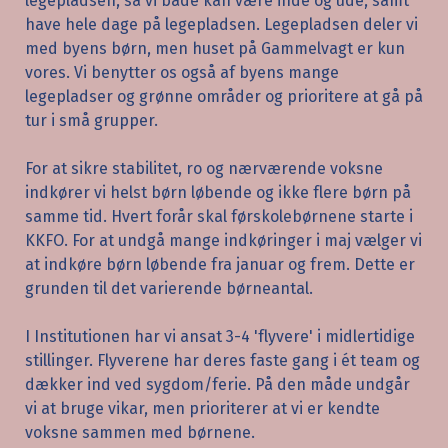
legepladsen, så vi både kan være inde og ude, samt
have hele dage på legepladsen. Legepladsen deler vi
med byens børn, men huset på Gammelvagt er kun
vores. Vi benytter os også af byens mange
legepladser og grønne områder og prioritere at gå på
tur i små grupper.
For at sikre stabilitet, ro og nærværende voksne
indkører vi helst børn løbende og ikke flere børn på
samme tid. Hvert forår skal førskolebørnene starte i
KKFO. For at undgå mange indkøringer i maj vælger vi
at indkøre børn løbende fra januar og frem. Dette er
grunden til det varierende børneantal.
I Institutionen har vi ansat 3-4 'flyvere' i midlertidige
stillinger. Flyverene har deres faste gang i ét team og
dækker ind ved sygdom/ferie. På den måde undgår
vi at bruge vikar, men prioriterer at vi er kendte
voksne sammen med børnene.